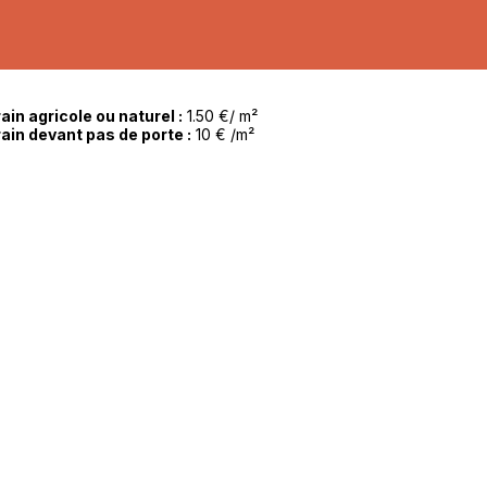
ain agricole ou naturel :
1.50 €/ m²
ain devant pas de porte :
10 € /m²