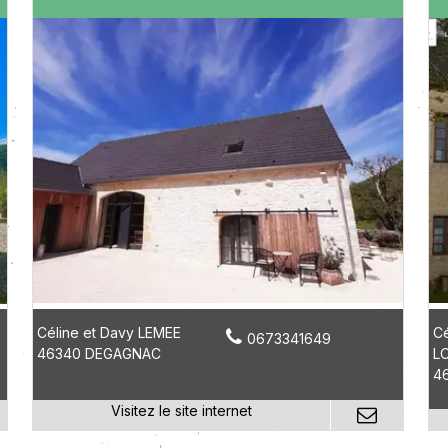
Céline et Davy LEMEE
Cé
0673341649
46340 DEGAGNAC
L
4