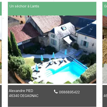
Un séchoir à Lantis
G
Alexandre PIED
0686895422
46340 DEGAGNAC
4