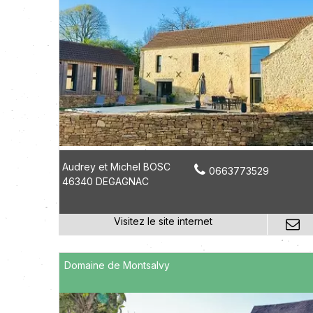
Audrey et Michel BOSC
0663773529
46340 DEGAGNAC
Domaine de Montsalvy