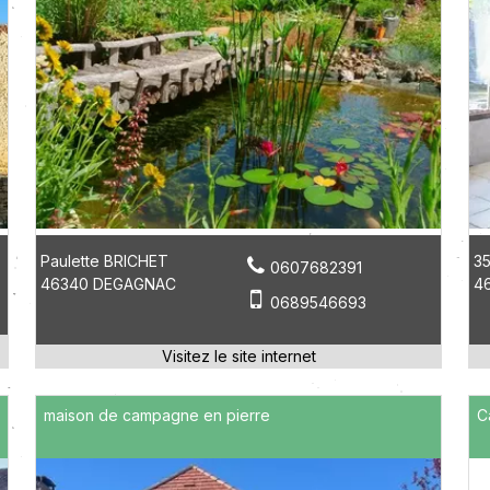
Paulette BRICHET
35
0607682391
46340 DEGAGNAC
4
0689546693
maison de campagne en pierre
C