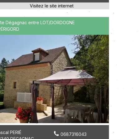
îte Dégagnac entre LOT/DORDOGNE
PÉRIGORD
scal PERIÉ
0687316043
6340 DEGAGNAC