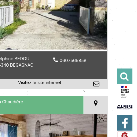
elphine BEDOU
0607569858
6340 DEGAGNAC
a Chaudière