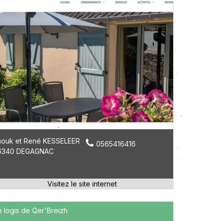
nouk et René KESSELEER
0565416416
6340 DEGAGNAC
e logis de Qer'Breizh