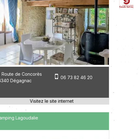
 Route de Concorès
06 73 82 46 20
6340 Dégagnac
amping Lagoudalie