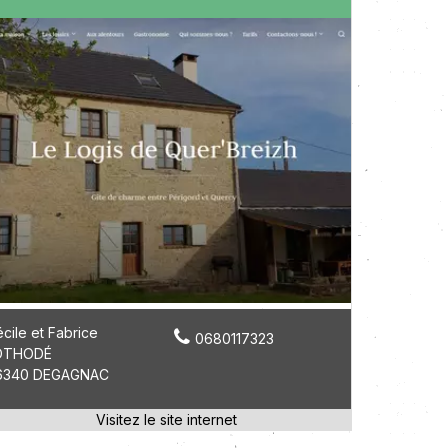
cile et Fabrice
0680117323
OTHODÉ
6340 DEGAGNAC