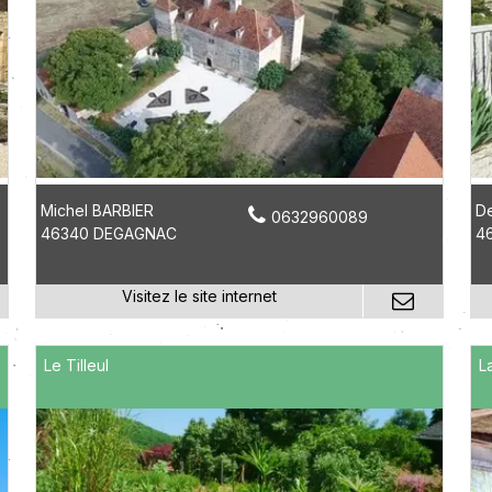
Michel BARBIER
D
0632960089
46340 DEGAGNAC
4
Le Tilleul
L