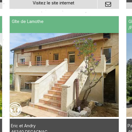
Gîte de Lamothe
G
/
Eric et Andry
Pa
46340 DEGAGNAC
4