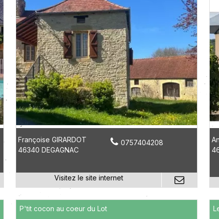
Françoise GIRARDOT
A
0757404208
46340 DEGAGNAC
4
P'tit cocon au coeur du Lot
L